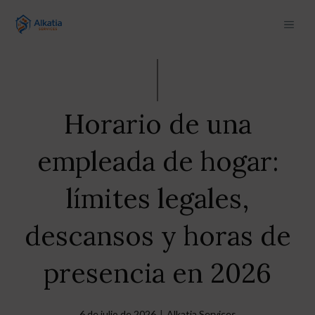
Saltar
MEN
al
contenido
Horario de una
empleada de hogar:
límites legales,
descansos y horas de
presencia en 2026
6 de julio de 2026
|
Alkatia Services