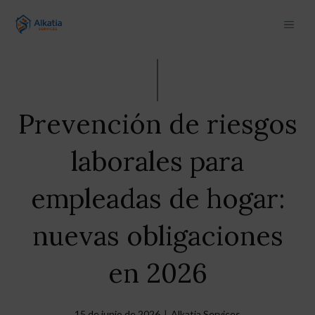
Saltar
MEN
al
contenido
Prevención de riesgos
laborales para
empleadas de hogar:
nuevas obligaciones
en 2026
15 de junio de 2026
|
Alkatia Services